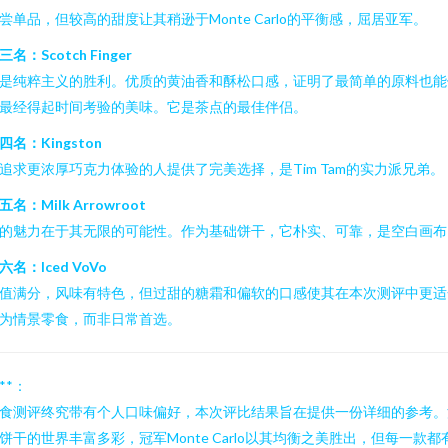
尝单品，但较高的甜度让其稍逊于Monte Carlo的平衡感，屈居亚军。
三名：Scotch Finger
是纯粹主义的胜利。优质的黄油香和酥松口感，证明了最简单的原料也能
最经得起时间考验的美味。它是茶点的最佳伴侣。
四名：Kingston
追求更浓厚巧克力体验的人提供了完美选择，是Tim Tam的实力派兄弟。
五名：Milk Arrowroot
的魅力在于其无限的可能性。作为基础饼干，它朴实、可靠，是空白画布
六名：Iced VoVo
值满分，风味有特色，但过甜的糖霜和偏软的口感使其在本次测评中更适
为情景零食，而非日常首选。
***：
食测评终究带有个人口味偏好，本次评比结果旨在提供一份详细的参考。
饼干的世界丰富多彩，冠军Monte Carlo以其均衡之美胜出，但每一款都