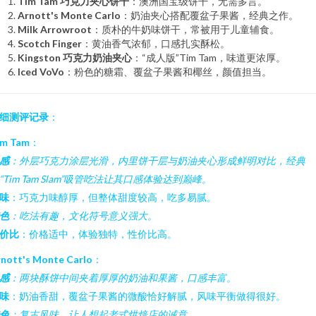
Tim Tam 巧克力夹心饼干
：澳洲国宝级饼干，无需多言。
Arnott's Monte Carlo
：奶油夹心搭配覆盆子果酱，经典之作。
Milk Arrowroot
：质朴的牛奶味饼干，常被用于儿童辅食。
Scotch Finger
：黄油香气浓郁，口感扎实酥松。
Kingston 巧克力奶油夹心
：“成人版”Tim Tam，味道更浓厚。
Iced VoVo
：粉色的糖霜、覆盆子果酱和椰丝，颜值担当。
细测评记录
：
im Tam
：
感
：外层巧克力涂层光滑，内里饼干层与奶油夹心形成鲜明对比，经典
“Tim Tam Slam”吸管吃法让其口感体验达到巅峰。
味
：巧克力味醇厚，但整体甜度较高，吃多易腻。
色
：吃法有趣，文化符号意义强大。
价比
：价格适中，体验独特，性价比高。
nott's Monte Carlo
：
感
：两块酥饼中间夹着厚厚的奶油和果酱，口感丰富。
味
：奶油香甜，覆盆子果酱的微酸恰好解腻，风味平衡做得很好。
色
：复古风味，让人想起老式烘焙店的诚意。