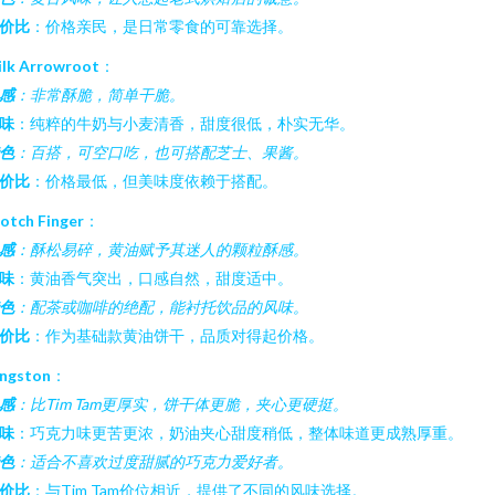
价比
：价格亲民，是日常零食的可靠选择。
lk Arrowroot
：
感
：非常酥脆，简单干脆。
味
：纯粹的牛奶与小麦清香，甜度很低，朴实无华。
色
：百搭，可空口吃，也可搭配芝士、果酱。
价比
：价格最低，但美味度依赖于搭配。
otch Finger
：
感
：酥松易碎，黄油赋予其迷人的颗粒酥感。
味
：黄油香气突出，口感自然，甜度适中。
色
：配茶或咖啡的绝配，能衬托饮品的风味。
价比
：作为基础款黄油饼干，品质对得起价格。
ingston
：
感
：比Tim Tam更厚实，饼干体更脆，夹心更硬挺。
味
：巧克力味更苦更浓，奶油夹心甜度稍低，整体味道更成熟厚重。
色
：适合不喜欢过度甜腻的巧克力爱好者。
价比
：与Tim Tam价位相近，提供了不同的风味选择。