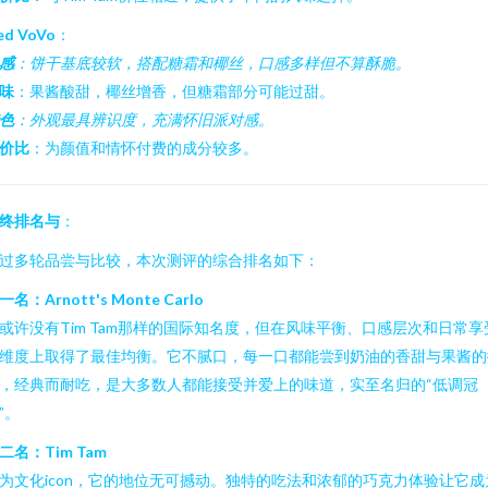
ed VoVo
：
感
：饼干基底较软，搭配糖霜和椰丝，口感多样但不算酥脆。
味
：果酱酸甜，椰丝增香，但糖霜部分可能过甜。
色
：外观最具辨识度，充满怀旧派对感。
价比
：为颜值和情怀付费的成分较多。
终排名与
：
过多轮品尝与比较，本次测评的综合排名如下：
一名：Arnott's Monte Carlo
或许没有Tim Tam那样的国际知名度，但在风味平衡、口感层次和日常享
维度上取得了最佳均衡。它不腻口，每一口都能尝到奶油的香甜与果酱的
，经典而耐吃，是大多数人都能接受并爱上的味道，实至名归的“低调冠
”。
二名：Tim Tam
为文化icon，它的地位无可撼动。独特的吃法和浓郁的巧克力体验让它成